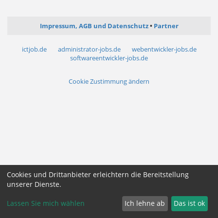
Impressum, AGB und Datenschutz
Partner
ictjob.de
administrator-jobs.de
webentwickler-jobs.de
softwareentwickler-jobs.de
Cookie Zustimmung ändern
Cookies und Drittanbieter erleichtern die Bereitstellung
unserer Dienste.
Lassen Sie mich wählen
Ich lehne ab
Das ist ok