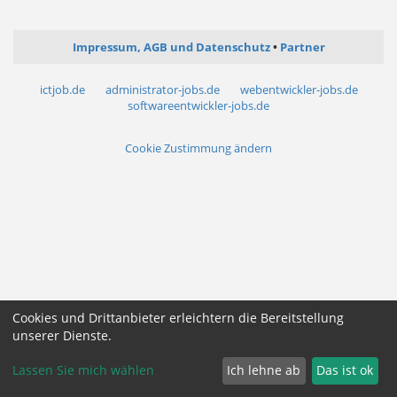
Impressum, AGB und Datenschutz
Partner
ictjob.de
administrator-jobs.de
webentwickler-jobs.de
softwareentwickler-jobs.de
Cookie Zustimmung ändern
Cookies und Drittanbieter erleichtern die Bereitstellung
unserer Dienste.
Lassen Sie mich wählen
Ich lehne ab
Das ist ok