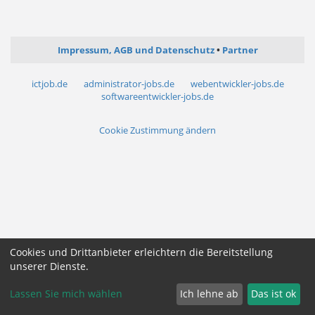
Impressum, AGB und Datenschutz
Partner
ictjob.de
administrator-jobs.de
webentwickler-jobs.de
softwareentwickler-jobs.de
Cookie Zustimmung ändern
Cookies und Drittanbieter erleichtern die Bereitstellung
unserer Dienste.
Lassen Sie mich wählen
Ich lehne ab
Das ist ok