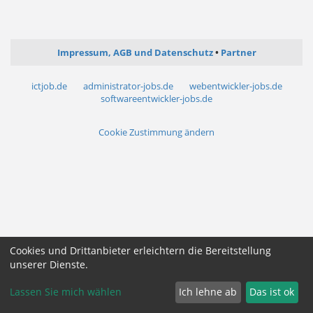
Impressum, AGB und Datenschutz
Partner
ictjob.de
administrator-jobs.de
webentwickler-jobs.de
softwareentwickler-jobs.de
Cookie Zustimmung ändern
Cookies und Drittanbieter erleichtern die Bereitstellung
unserer Dienste.
Lassen Sie mich wählen
Ich lehne ab
Das ist ok